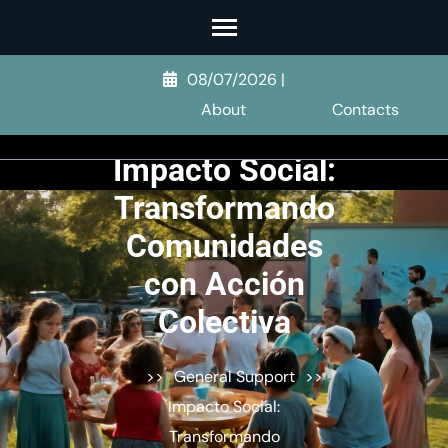
Skip
to
content
08/07/2026
|
(Press
About
Contacts
Enter)
Impacto Social:
Transformando
Comunidades
con Acción
Colectiva
>>
General Support
>>
Impacto Social:
Transformando