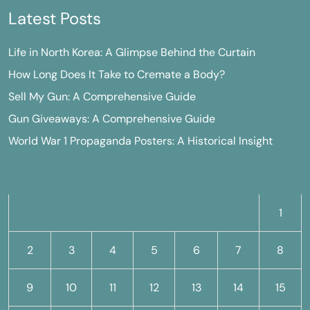
Latest Posts
Life in North Korea: A Glimpse Behind the Curtain
How Long Does It Take to Cremate a Body?
Sell My Gun: A Comprehensive Guide
Gun Giveaways: A Comprehensive Guide
World War 1 Propaganda Posters: A Historical Insight
M
T
W
T
F
S
S
1
2
3
4
5
6
7
8
9
10
11
12
13
14
15